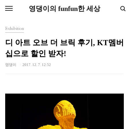
본문 바로가기
영댕이의 funfun한 세상
Exhibition
디 아트 오브 더 브릭 후기, KT멤버
십으로 할인 받자!
영댕이
2017. 12. 7. 12:52