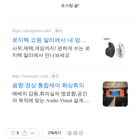
포스팅 끝!
https://aliexpress.com/
광고
로지텍 쇼핑 알리에서 내 맘에
쏙드는 오늘의 특가
사무,재택,게임까지! 편하게 쓰는 로
지텍 알리에서 만나보세요
http://visionavc.com
광고
음향 영상 통합제어 화상회의
예배의 감동,회의실의 명료함,공간
의 목적에 맞는 Audio Visual 설계.구
축
5
구독하기