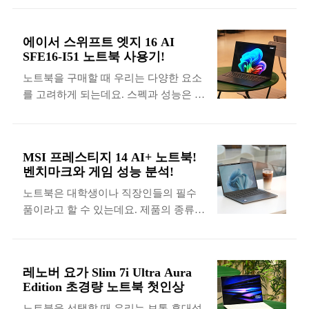
장하고 있느냐에 따라서 성능이 전적으
MegaMax II 700W 80PLUS브론즈
로 결정된다는 특징이 있습니다. 그래서
ATX3.1 파워를 이용해서 시스템을 조립
에이서 스위프트 엣지 16 AI
만약 데스크톱 PC에 준하는 성능의 제품
해 보도록 하겠습니다. “잘만 D50 케이
SFE16-I51 노트북 사용기!
이 필요하다면 노트북 프로세서를 잘 선
스” 잘만 D50 케이스 가장 먼저 살펴볼
노트북을 구매할 때 우리는 다양한 요소
택해야 합니다. 그럼 이번 포스팅에서는
제품은 잘만 D50 케이스인데요. ATX 규
를 고려하게 되는데요. 스펙과 성능은 핵
강력한 성능의 인텔® 코어™ Ultra 7 프
격의 메인보드까지 장착할 수 있는 미드
심 요소라고 할 수 있습니다. 그럼 이번
로세서 355를 탑재한 14인치 초경량 프
타워 케이스라서 박스의 크기가 작은 편
사용기에서는 지난번 개봉기에 이어서
리미엄 노트북 레노버 요가 Slim 7i Ultra
은 아닙니다. 그리고 전면..
강력한 성능의 인텔® 코어™ Ultra 7 프
Aura Edition의 성능을 자세하게 살펴보
MSI 프레스티지 14 AI+ 노트북!
로세서 355를 탑재한 에이서 스위프트
도록 하겠습니다. “인텔® 코어™ Ultra
벤치마크와 게임 성능 분석!
엣지 16 AI SFE16-I51 노트북의 성능을
프로세서” 레노버 요가 Slim 7i Ultra
노트북은 대학생이나 직장인들의 필수
벤치마크 프로그램을 통해서 확인하는
Aura Edition에는 인텔® 코어™ Ultra 프
품이라고 할 수 있는데요. 제품의 종류가
것은 물론이고 인공지능 관련 기능들도
로세서가 탑재되었는데요. 이전 세대 제
너무 많아서 어떤 기준으로 제품을 선택
정리해 보도록 하겠습니다. “인텔® 코어
품 대비 성능과 그래픽 그리고 전력..
해야 할지 고민되는 것이 현실입니다. 그
™ Ultra 프로세서” 스위프트 엣지 16 AI
래서 이번 리뷰에서는 지난번 개봉기에
에는 인텔® 코어™ Ultra 프로세서가 탑
레노버 요가 Slim 7i Ultra Aura
이어서 강력한 성능을 제공하는 인텔®
재되었는데요. 미국에서 설계뿐만 아니
Edition 초경량 노트북 첫인상
코어™ Ultra X7 프로세서 386H를 탑재
라 제조까지 진행되었다는 점이 재미있
노트북을 선택할 때 우리는 보통 휴대성