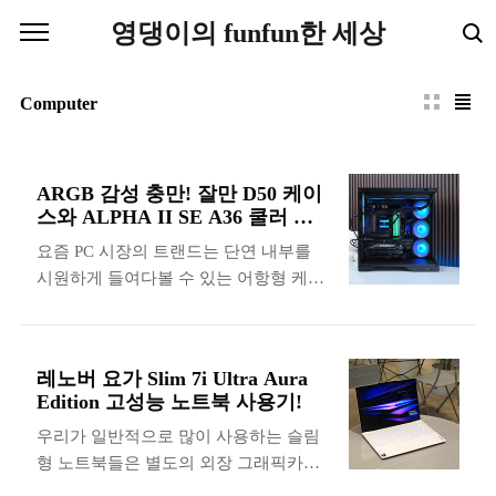
본문 바로가기
영댕이의 funfun한 세상
Computer
ARGB 감성 충만! 잘만 D50 케이
스와 ALPHA II SE A36 쿨러 후
기!
요즘 PC 시장의 트랜드는 단연 내부를
시원하게 들여다볼 수 있는 어항형 케이
스와 화려한 수랭쿨러라고 할 수 있는데
요. 최근에는 관련 기술이 상향 평준화되
면서 가성비 좋은 제품들이 출시되기 시
레노버 요가 Slim 7i Ultra Aura
작하고 있습니다. 그럼 이번 리뷰에서는
Edition 고성능 노트북 사용기!
ATX 메인보드까지 장착할 수 있는 잘만
우리가 일반적으로 많이 사용하는 슬림
D50 파노라믹 뷰 케이스와 ARGB 조명
형 노트북들은 별도의 외장 그래픽카드
을 탑재한 3열 일체형 수랭쿨러 잘만
가 탑재되지 않기 때문에 어떤 CPU를 내
ALPHA II SE A36 그리고 잘만