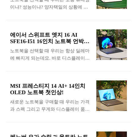
한 MSI 프레스티지 14 AI+ D3MG-U9
는 부분입니다. 성능과 그래픽 그리고 전
이냐? 성능이냐? 양자택일의 상황에 놓
OLED 노트북의 특징을 자세하게 확인
력과 AI까지 모든 부분이 업그레이드되
이게 되는 경우가 많은데요. 일반적인 제
해 보도록 하겠습니다. “인텔® 코어™
었기 때문에 앞으로 시작된 인공지능 시
품들은 보통 가벼우면 성능이 아쉽고, 성
Ultra 프로세서” MSI 프레스티지 14
대에 딱 맞는 차세대 AI P..
능이 좋으면 휴대성이 떨어지는 특징을
AI+에는 인텔® 코어™ Ultra X7 프로세
에이서 스위프트 엣지 16 AI
가지고 있습니다. 그런데 일부 프리미엄
서 386H가 탑재되었는데요. 인텔의 최
SFE16-I51 16인치 노트북 언박
노트북들은 휴대성과 성능을 모두 만족
신 18A(옹스트롬) 공정으로 미국에서 설
싱!
노트북을 선택할 때 우리는 항상 딜레마
시키곤 합니다. 그럼 이번 개봉기에서는
계와 생산을 거친 최신, 최고의 AI PC 플
에 빠지게 되는데요. 바로 디스플레이와
975g의 무게와 인텔® 코어™ Ultra 7 프
랫폼입니다. 특히 Wi-Fi 7 R2와
휴대성의 타협입니다. 쾌적한 작업 공간
로세서 355를 탑재한 14인치 프리미엄
Bluetooth Core 6 그리고 Thunderb..
과 몰입감을 위해서는 큰 화면을 탑재한
초경량 노트북 레노버 요가 Slim 7i Ultra
노트북이 유용하지만 상대적으로 휴대
Aura Edition 83QK001HKR의 특징을 자
MSI 프레스티지 14 AI+ 14인치
성이 떨어지고 무거워진다는 단점이 있
세하게 확인해 보도록 하겠습니다. "인
OLED 노트북 첫인상!
습니다. 그런데 이번에 16인치 2.8K
텔® 코어™ Ultra 프로세서" 레노버 요가
새로운 노트북을 구매할 때 우리는 가격
OLED 디스플레이를 탑재했지만 1.25kg
Slim 7i Ultra Aura Edition에는 인텔® 코
과 스펙 그리고 무게와 디스플레이 품질
미만의 초경량 설계가 적용되어서 대화
어™ Ultra 7 프로세서 355가 탑재되었는
등 다양한 요소들을 고려하게 되는데요.
면과 휴대성을 모두 만족하는 노트북!
데요. 인텔의 ..
사용 목적이나 취향에 따라서 중요하게
에이서 스위프트 엣지 16 AI SFE16-I51
생각하는 부분들에 우선순위가 달라집
이 출시되었는데요. 패키지와 디자인을