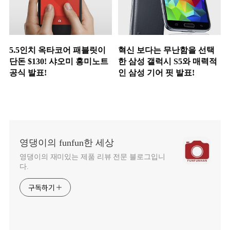
5.5인치 옥타코어 패블릿이
혁신 보다는 무난함을 선택
단돈 $130! 샤오미 홍미노트
한 삼성 갤럭시 S5와 매력적
공식 발표!
인 삼성 기어 핏 발표!
영댕이의 funfun한 세상
영댕이의 재미있는 제품 리뷰 전문 블로그입니
다.
구독하기