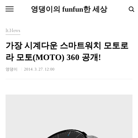
본문 바로가기
영댕이의 funfun한 세상
It.News
가장 시계다운 스마트워치 모토로
라 모토(MOTO) 360 공개!
영댕이
2014. 3. 27. 12:00