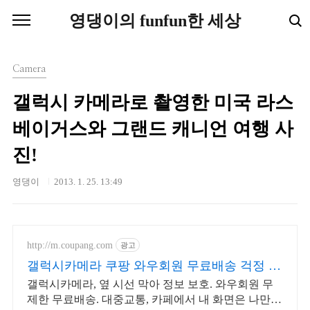
본문 바로가기
영댕이의 funfun한 세상
Camera
갤럭시 카메라로 촬영한 미국 라스
베이거스와 그랜드 캐니언 여행 사
진!
영댕이
2013. 1. 25. 13:49
http://m.coupang.com
광고
갤럭시카메라 쿠팡 와우회원 무료배송 걱정 없
이
갤럭시카메라, 옆 시선 막아 정보 보호. 와우회원 무
제한 무료배송. 대중교통, 카페에서 내 화면은 나만!