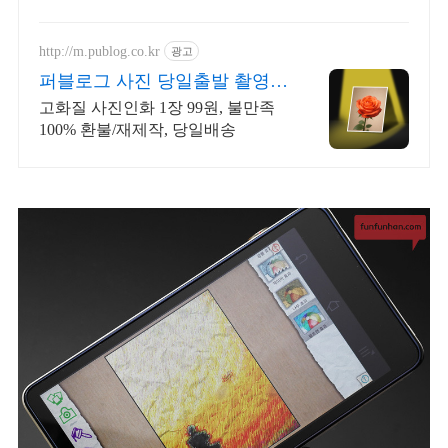
켓배송으로 빠르게 받아보세요.
http://m.publog.co.kr
광고
퍼블로그 사진 당일출발 촬영
당시 색감 그대로
고화질 사진인화 1장 99원, 불만족
100% 환불/재제작, 당일배송