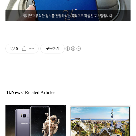
8
구독하기
'It.News'
Related Articles