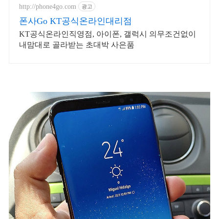
http://phone4go.com
광고
폰사Go KT공식온라인대리점
KT공식온라인직영점, 아이폰, 갤럭시 의무조건없이
내맘대로 골라받는 초대박 사은품