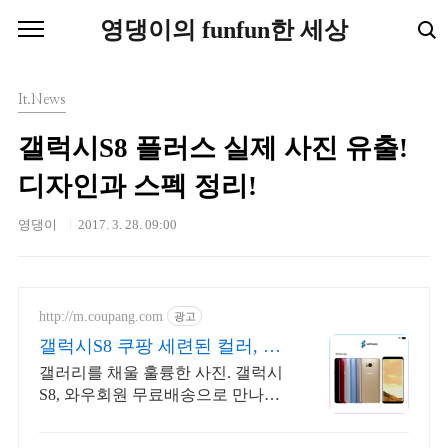
본문 바로가기
영댕이의 funfun한 세상
It.News
갤럭시S8 플러스 실제 사진 유출!
디자인과 스펙 정리!
영댕이
2017. 3. 28. 09:00
http://m.coupang.com
광고
갤럭시S8 쿠팡 세련된 컬러, 고
급진 디자인
갤러리를 채울 훌륭한 사진. 갤럭시
S8, 와우회원 무료배송으로 만나보
세요.