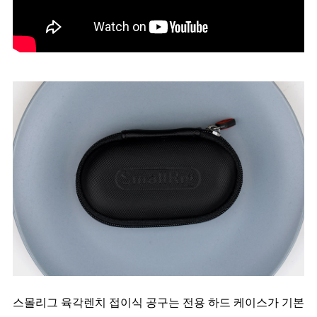
스몰리그 육각렌치 접이식 공구는 전용 하드 케이스가 기본