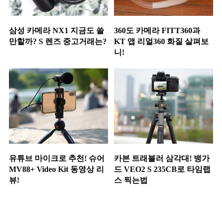
삼성 카메라 NX1 지금도 쓸
360도 카메라 FITT360과
만할까? S 렌즈 중고거래는?
KT 앱 리얼360 화질 살펴보
니!
유튜브 마이크로 추천! 슈어
카본 트래블러 삼각대! 뱅가
MV88+ Video Kit 동영상 리
드 VEO2 S 235CB로 타임랩
뷰!
스 찍는법