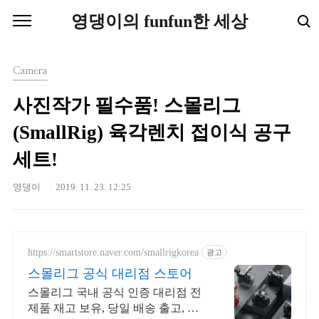
본문 바로가기
영댕이의 funfun한 세상
Camera
사진작가 필수품! 스몰리그
(SmallRig) 육각렌치 접이식 공구
세트!
영댕이
2019. 11. 23. 12:25
https://smartstore.naver.com/smallrigkorea
광고
스몰리그 공식 대리점 스토어
스몰리그 국내 공식 인증 대리점 전
제품 재고 보유, 당일 배송 출고, AS