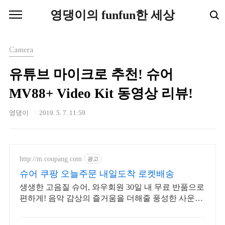
본문 바로가기
영댕이의 funfun한 세상
Camera
유튜브 마이크로 추천! 슈어
MV88+ Video Kit 동영상 리뷰!
영댕이
2019. 5. 7. 11:59
http://m.coupang.com
광고
슈어 쿠팡 오늘주문 내일도착 로켓배송
생생한 고음질 슈어, 와우회원 30일 내 무료 반품으로
편하게! 음악 감상의 즐거움을 더해줄 풍성한 사운드,
쿠팡에서 만나보세요.