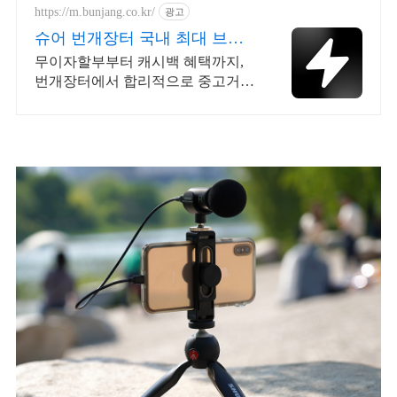
https://m.bunjang.co.kr/
광고
슈어 번개장터 국내 최대 브랜
드 중고거래
무이자할부부터 캐시백 혜택까지,
번개장터에서 합리적으로 중고거래
하세요 전국 각지에서 올라오는 전
국구 최다 상품 매일 10만 개 이상의
신규 상품 업로드