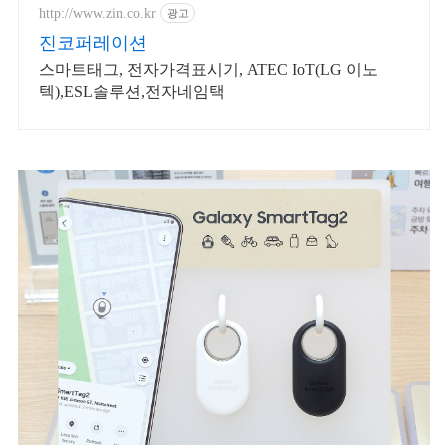
세요.
http://www.zin.co.kr
광고
진코퍼레이션
스마트태그, 전자가격표시기, ATEC IoT(LG 이노
텍),ESL솔루션,전자네임택