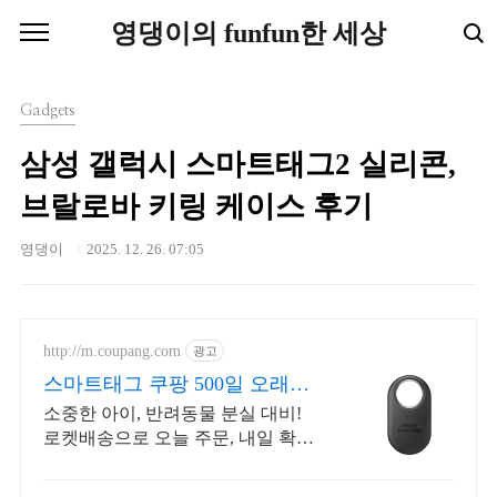
본문 바로가기
영댕이의 funfun한 세상
Gadgets
삼성 갤럭시 스마트태그2 실리콘,
브랄로바 키링 케이스 후기
영댕이
2025. 12. 26. 07:05
http://m.coupang.com
광고
스마트태그 쿠팡 500일 오래가
는 배터리
소중한 아이, 반려동물 분실 대비!
로켓배송으로 오늘 주문, 내일 확인.
와우회원 무료배송, 30일 반품. 편리
한 스마트태그를 쿠팡에서 경험하