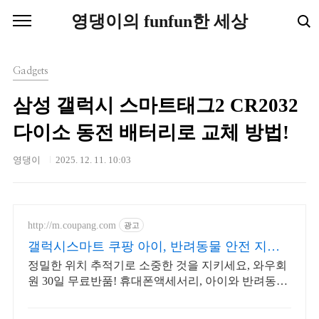
본문 바로가기
영댕이의 funfun한 세상
Gadgets
삼성 갤럭시 스마트태그2 CR2032
다이소 동전 배터리로 교체 방법!
영댕이
2025. 12. 11. 10:03
http://m.coupang.com
광고
갤럭시스마트 쿠팡 아이, 반려동물 안전 지킴
이
정밀한 위치 추적기로 소중한 것을 지키세요, 와우회
원 30일 무료반품! 휴대폰액세서리, 아이와 반려동물
안전, 오늘주문 내일도착 로켓배송.