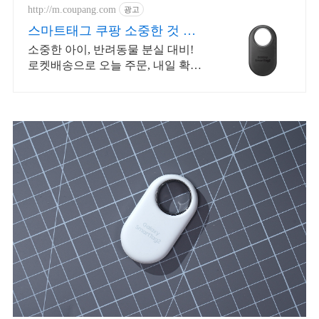
http://m.coupang.com
광고
스마트태그 쿠팡 소중한 것 걱
정 없이
소중한 아이, 반려동물 분실 대비!
로켓배송으로 오늘 주문, 내일 확인.
500일 배터리, 스마트폰 앱 연결!
Find My 지원으로 쉽게 찾아보세요.