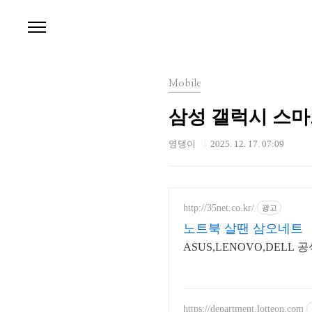
본문 바로가기
Mobile
삼성 갤럭시 스마
영댕이
2025. 12. 17. 07:09
http://35net.co.kr/
광고
노트북 살땐 삼오네트
ASUS,LENOVO,DEL
https://department.lotteon.com