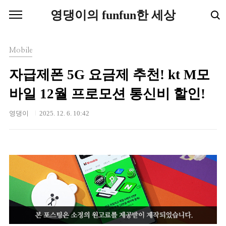
본문 바로가기
영댕이의 funfun한 세상
Mobile
자급제폰 5G 요금제 추천! kt M모
바일 12월 프로모션 통신비 할인!
영댕이
2025. 12. 6. 10:42