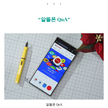
“알뜰폰 QnA”
알뜰폰 QnA