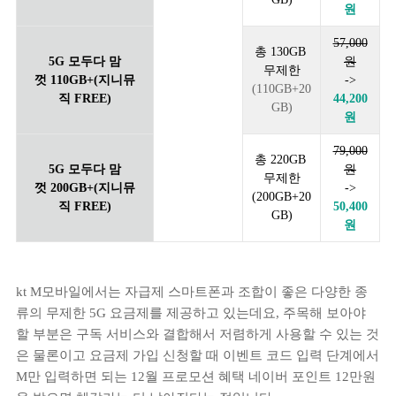
원
57,000
총 130GB
5G 모두다 맘
원
무제한
껏 110GB+(지니뮤
->
(110GB+20
직 FREE)
44,200
GB)
원
79,000
총 220GB
5G 모두다 맘
원
무제한
껏 200GB+(지니뮤
->
(200GB+20
직 FREE)
50,400
GB)
원
kt M모바일에서는 자급제 스마트폰과 조합이 좋은 다양한 종
류의 무제한 5G 요금제를 제공하고 있는데요, 주목해 보아야
할 부분은 구독 서비스와 결합해서 저렴하게 사용할 수 있는 것
은 물론이고 요금제 가입 신청할 때 이벤트 코드 입력 단계에서
M만 입력하면 되는 12월 프로모션 혜택 네이버 포인트 12만원