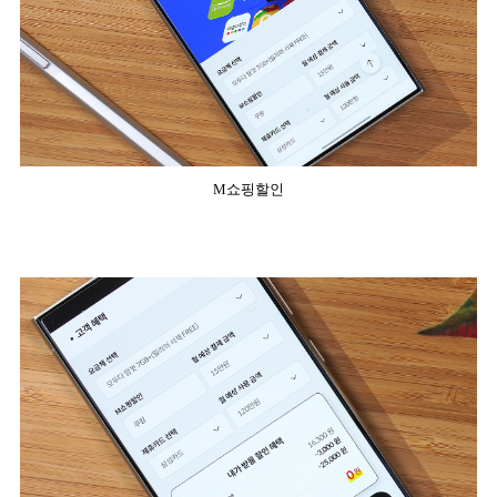
M쇼핑할인