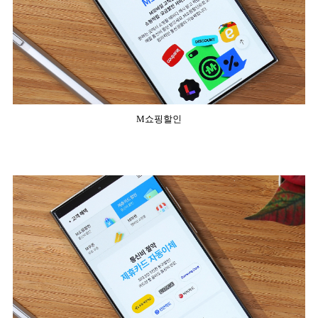
M쇼핑할인