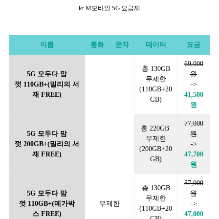
kt M모바일 5G 요금제
이름
통화
문자
데이터
요금
69,000
총 130GB
5G 모두다 맘
원
무제한
껏 110GB+(밀리의 서
->
(110GB+20
재 FREE)
41,500
GB)
원
77,000
총 220GB
5G 모두다 맘
원
무제한
껏 200GB+(밀리의 서
->
(200GB+20
재 FREE)
47,700
GB)
원
57,000
총 130GB
5G 모두다 맘
원
무제한
껏 110GB+(메가박
무제한
->
(110GB+20
스 FREE)
47,000
GB)