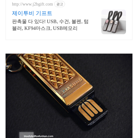
http://www.j2bgift.com
광고
제이투비 기프트
판촉물 다 있다! USB, 수건, 볼펜, 텀
블러, KF94마스크, USB메모리