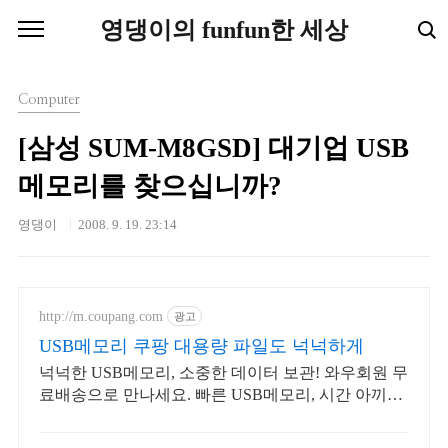
본문 바로가기
영댕이의 funfun한 세상
Computer
[삼성 SUM-M8GSD] 대기업 USB
메모리를 찾으십니까?
영댕이
2008. 9. 19. 23:14
http://m.coupang.com
광고
USB메모리 쿠팡 대용량 파일도 넉넉하게
넉넉한 USB메모리, 소중한 데이터 보관! 와우회원 무
료배송으로 만나세요. 빠른 USB메모리, 시간 아끼세
요! 오늘주문 내일도착 로켓배송으로.