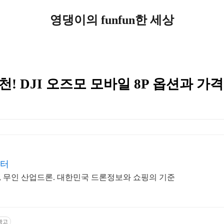
영댕이의 funfun한 세상
! DJI 오즈모 모바일 8P 옵션과 가격
캅터
드, 무인 산업드론. 대한민국 드론정보와 쇼핑의 기준
광고