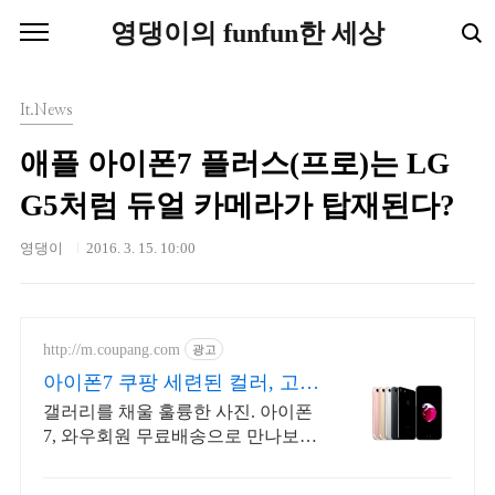
본문 바로가기
영댕이의 funfun한 세상
It.News
애플 아이폰7 플러스(프로)는 LG
G5처럼 듀얼 카메라가 탑재된다?
영댕이
2016. 3. 15. 10:00
http://m.coupang.com
광고
아이폰7 쿠팡 세련된 컬러, 고급
진 디자인
갤러리를 채울 훌륭한 사진. 아이폰
7, 와우회원 무료배송으로 만나보세
요. 휴대폰, 다채로운 컬러와 섬세한
디자인으로 당신의 개성을 표현하