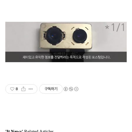
8
구독하기
'It.News'
Related Articles