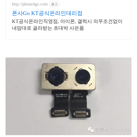
세요.
http://phone4go.com
광고
폰사Go KT공식온라인대리점
KT공식온라인직영점, 아이폰, 갤럭시 의무조건없이
내맘대로 골라받는 초대박 사은품