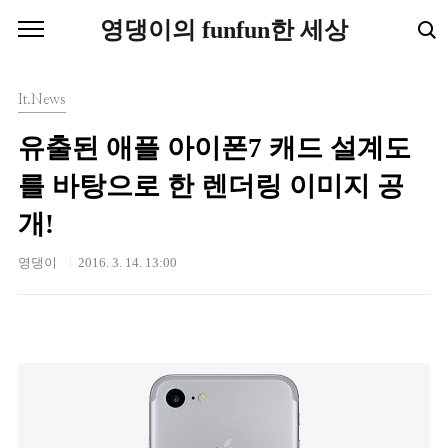
본문 바로가기
영댕이의 funfun한 세상
It.News
유출된 애플 아이폰7 캐드 설계도
를 바탕으로 한 렌더링 이미지 공
개!
영댕이
2016. 3. 14. 13:00