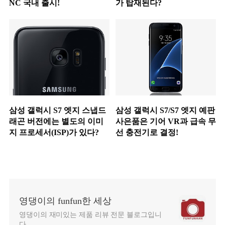
NC 국내 출시!
가 탑재된다?
삼성 갤럭시 S7 엣지 스냅드
삼성 갤럭시 S7/S7 엣지 예판
래곤 버전에는 별도의 이미
사은품은 기어 VR과 급속 무
지 프로세서(ISP)가 있다?
선 충전기로 결정!
영댕이의 funfun한 세상
영댕이의 재미있는 제품 리뷰 전문 블로그입니
다.