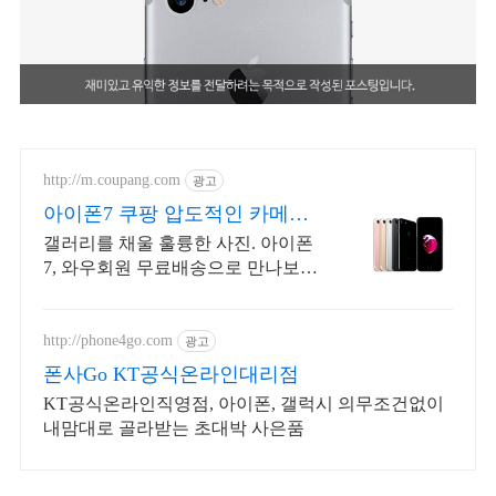
http://m.coupang.com
광고
아이폰7 쿠팡 압도적인 카메라
성능
갤러리를 채울 훌륭한 사진. 아이폰
7, 와우회원 무료배송으로 만나보세
요. 흐릿한 사진은 이제 그만! 놀라
운 카메라 성능으로 일상을 작품처
럼 담아보세요.
http://phone4go.com
광고
폰사Go KT공식온라인대리점
KT공식온라인직영점, 아이폰, 갤럭시 의무조건없이
내맘대로 골라받는 초대박 사은품