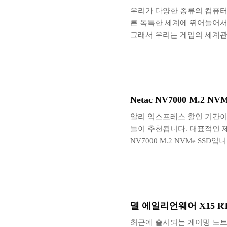
우리가 다양한 종류의 컴퓨터
른 독특한 세계에 뛰어들어서
그래서 우리는 게임의 세계관
고 있습니다. 그럼 이번 리뷰
게임용 모니터 MSI G27C5
겠습니다. MSI G27C5 E2
탑재되었습니다. 27인치의 
반적인 가정에서 사용하기에 적합합
Netac NV7000 M.2 
알리 익스프레스 할인 기간이
들이 추천됩니다. 대표적인 제
NV7000 M.2 NVMe S
고 이번 리뷰에서는 네탁 NV70
록 하겠습니다. Netac NV7
에는 PCIe Gen 4x4를 
중국에서 배로 출발하는 제품
펴보면 설명서와 함께 2개의 M
델 에일리언웨어 X15 RT
최근에 출시되는 게이밍 노트