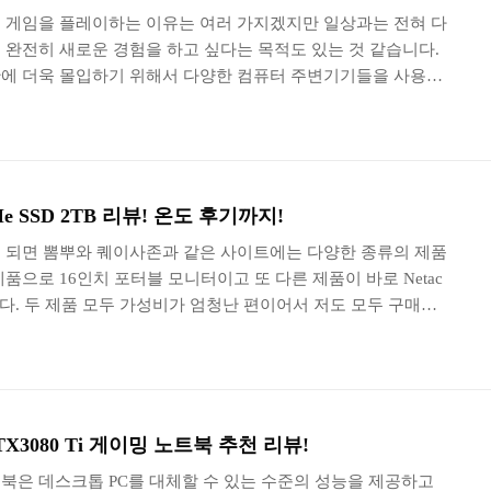
 게임을 플레이하는 이유는 여러 가지겠지만 일상과는 전혀 다
 완전히 새로운 경험을 하고 싶다는 목적도 있는 것 같습니다.
에 더욱 몰입하기 위해서 다양한 컴퓨터 주변기기들을 사용하
에서는 몰입감을 높여주는 27인치 커브드 1500R 패널이 탑재된
 E2 게이밍 170 아이세이버의 특징을 자세하게 확인해 보도록 하
 커브드 게이밍 모니터에는 27형(27인치/29cm) 크기의 VA 패널이
제품의 경우에는 상대적으로 콤팩트한 느낌을 주는 편이어서 일
니다. MSI G27C5 E2 커브드 ..
NVMe SSD 2TB 리뷰! 온도 후기까지!
 되면 뽐뿌와 퀘이사존과 같은 사이트에는 다양한 종류의 제품
품으로 16인치 포터블 모니터이고 또 다른 제품이 바로 Netac
SD입니다. 두 제품 모두 가성비가 엄청난 편이어서 저도 모두 구매했
00 M.2 NVMe SSD 2TB 제품의 특징을 자세하게 확인해 보도
000 M.2 NVMe SSD의 박스는 콤팩트한 크기로 제작되었고 전면
지원하는 제품이라는 문구와 함께 용량이 표시되어 있습니다. 참고로
이기 때문에 패키지에 손상이 있을 수 있습니다. 구성품을 살
.2 고정 나사가..
X3080 Ti 게이밍 노트북 추천 리뷰!
북은 데스크톱 PC를 대체할 수 있는 수준의 성능을 제공하고