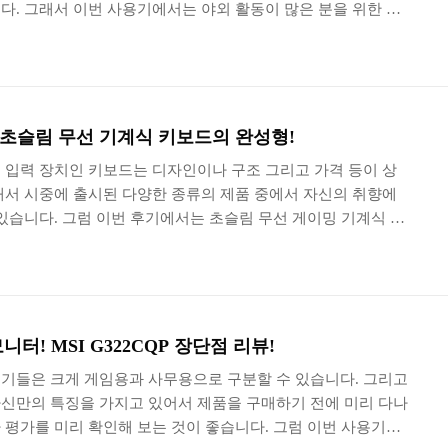
다. 그래서 이번 사용기에서는 야외 활동이 많은 분을 위한 얇
 Evo™ 플랫폼 기반 노트북! 마이크로소프트 서피스 랩탑5의
록 하겠습니다. 마이크로소프트 서피스 랩탑5의 박스는 세련
면에는 본체의 모습이 인쇄되어 있습니다. 그리고 전체적인 패
 편이라고 생각되었습니다. 그리고 콤팩트한 크기의 어댑터도
리고 입력은 프리볼트를 지원해서 전원 커넥터만 맞으면 해외에
기! 초슬림 무선 기계식 키보드의 완성형!
 입력 장치인 키보드는 디자인이나 구조 그리고 가격 등이 상
래서 시중에 출시된 다양한 종류의 제품 중에서 자신의 취향에
있습니다. 그럼 이번 후기에서는 초슬림 무선 게이밍 기계식 키
SAIR K100 AIR WIRELESS RGB Ultra Low Profile에
 하겠습니다. 커세어 K100 AIR 무선 기계식 키보드의 박스
무리된 세련된 스타일로 디자인되었고 오른쪽에는 K100 AIR
되어 있습니다. 커세어 K100 AIR 무선 기계식 키보드의 주요 특
쉬한 초슬림 디자인이 ..
터! MSI G322CQP 장단점 리뷰!
기들은 크게 게임용과 사무용으로 구분할 수 있습니다. 그리고
신만의 특징을 가지고 있어서 제품을 구매하기 전에 미리 다나
 평가를 미리 확인해 보는 것이 좋습니다. 그럼 이번 사용기에