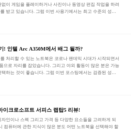
관없이 게임을 플레이하거나 사진이나 동영상 편집 작업을 하려
를 받고 있습니다. 그럼 이번 사용기에서는 최고 수준의 성능
코어™ i9 프로세서를 탑재해서 고사양 게임은 물론이고 각종 콘
는 DELL 에일리언웨어 X15 R2 WP09KR 게임용 노트북의 특
하겠습니다. 델 에일리언웨어 X15 R2 WP09KR의 박스는 이중
 상당히 세련된 형태로 디자인되었습니다. 전체적인 패키지의
기울였다는 인상을 받았습니다. 깔끔한 스타일의 어댑터는 ..
! 인텔 Arc A350M에서 배그 될까?
를 처리할 수 있는 노트북은 코로나 팬데믹 시대가 시작되면서
으로 자리를 잡았습니다. 그리고 야외 활동이 많은 분은 가능
선택하는 것이 좋습니다. 그럼 이번 포스팅에서는 검증된 성능
슬림 & 초경량 디자인이 적용된 인텔® Evo™ 플랫폼 기반 노
 NT950XEE-X71A의 특징을 자세하게 확인해 보도록 하겠습
프로의 박스는 세련된 화이트 컬러로 디자인되었고 전면에는
는 문구와 함께 초슬림 디자인을 형상화하는 일러스트가 인쇄되어 있습
로의 구성품을 살펴보면 65W 출력을 지원하는 화이트 컬러의..
마이크로소프트 서피스 랩탑5 리뷰!
디자인이나 스펙 그리고 가격 등 다양한 요소들을 고려하게 되
니 컴퓨터에 관한 지식이 많은 분도 어떤 노트북을 선택해야 할