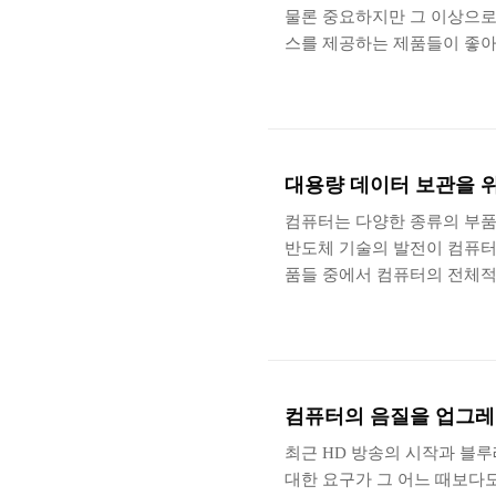
물론 중요하지만 그 이상으로
스를 제공하는 제품들이 좋아
그러나 무작정 가장 좋은 제
때문에 합리적인 선에서 구입을
서 이번 리뷰에서는 고심한 
M705에 대해서 살펴보도록 
로 로지텍 M705이 어떤 모
대용량 데이터 보관을 위
있습니다..
컴퓨터는 다양한 종류의 부품
반도체 기술의 발전이 컴퓨터
품들 중에서 컴퓨터의 전체적
재되어 있는 하드디스크입니다
그렇게 많이 향상 되지 못했
제를 설치하는 대신 하드디스
하는 경우가 많아지고 있습니
의 단점은 가격대용량비가 좋
컴퓨터의 음질을 업그레이드 
들기 때문에 보통..
최근 HD 방송의 시작과 블
대한 요구가 그 어느 때보다도