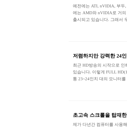
에..
예전에는 ATI, nVIDIA,
에는 AMD와 nVIDIA로 
출시되고 있습니다. 그래서 우
택하는 경우가 많고 두 회사
거의 유사한 가격대로 유지되고
는 가격대를 정한 후에 AMD
AMD에 탑재된 아이피니티 기
구입을 하기도 합니다. 그래서
저렴하지만 강력한 24인치
최근 HD방송의 시작으로 인해
있습니다. 이렇게 FULL HD
통 23~24인치 대의 모니터
26~27인치 제품들을 많이 
크기, 디자인, 가격 등을 고
편입니다. 그러나 공통되게 
그래서 이번 리뷰에서는 가격
라이트 모니터 벤큐 GL2430
초고속 스크롤을 탑재한 로
제가 다년간 컴퓨터를 사용해 