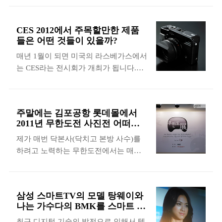
발표되는 제품들은 앞으로의 기술 추이
양한 회사의 전시회장을 다 돌려면 하루
를 살펴보는 좋은 자료가 되기 때문에 많
가지고도 모자를 것 같았습니다. 그리고
CES 2012에서 주목할만한 제품
은 분들의 관심을 받고 있습니다. 국제적
MESSE BERLIN앞에는 삼성의 깃발들과
들은 어떤 것들이 있을까?
으로 인지도가 있는 박람회는 연초에 라
각 종 제품들의 입간판들이 서 있었고 삼
매년 1월이 되면 미국의 라스베가스에서
스베가스에서 개최가 되는 CES와 가을
성 OLED TV를 상징하는 전시물이 부착
는 CES라는 전시회가 개최가 됩니다.
쯤에 베릴린에서 개최가 되고 있는 IFA
되어 있는 것을 확인할 수 있습니다. 그
CES는 Consumer Electronics Show의 약
가 있는데 많은 기업들이 참여해서 자사
외에도 국제가전박람회(IFA)가 진행되
자로 수많은 기업들이 아직 출시되지 않
의 최신기술을 탑재한 제품들을 선보이
는 동안에 베릴린 시내에도 다양한 종류
은 IT관련 제품들을 공개하는 전시회이
곤 합니다. 이번에 저는 운이 좋게도 이
의..
주말에는 김포공항 롯데몰에서
기 때문에 많은 분들이 관심을 가지고 지
번 국제가전박람회(IFA)에 초대를 받았
2011년 무한도전 사진전 어떠세
켜보는 편입니다. 그래서 이번 포스팅에
습니다. 그래서 IFA 본 행사와 본 행사
요?
제가 매번 닥본사(닥치고 본방 사수)를
서는 CES 2012에서 발표된 제품 중에서
전에 진행이 된 IFA 2012 삼성 모바일 언
하려고 노력하는 무한도전에서는 매년
제가 개인적으로 관심을 가졌던 제품들
팩에 대해서 몇 개의 포스팅을 통해서 자
사진전이 이라는 행사를 진행하고 있습
에 대해서 살펴보도록 하겠습니다. 우선
세하게 살펴보도록 하겠습니다. IFA
니다. 1년동안 무한도전의 촬영장면을
가장 첫 번째 제품은 후지필름의 X-Pro1
2012 삼성 모바일 언팩는 29일 베를린에
사진으로 찍어서 공개를 하는 행사인데
렌즈 교환식 카메라입니다. 예전에 후지
서 개최가 ..
삼성 스마트TV의 모델 탕웨이와
작년에서 일산
필름에서 X100이라는 클래식한 디자인
나는 가수다의 BMK를 스마트 대
MBC(http://funfunhan.com/2473105)에
의 카메라가 출시되었을 때 비슷한 디자
전에서 만나다!
최근 디지털 기술의 발전으로 인해서 텔