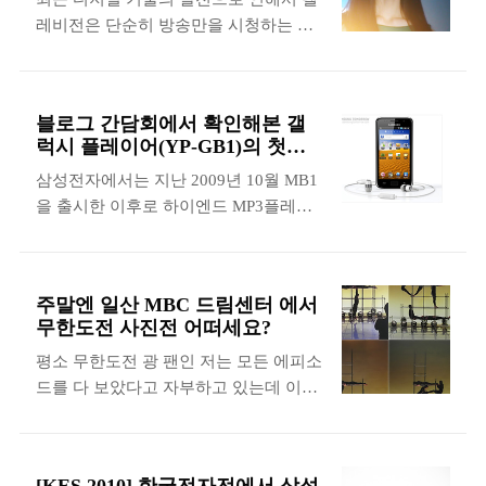
서 전시가 되었고 이번 년도에는 특이하
인으로 렌즈 교환식 카메라가 나올 것 같
레비전은 단순히 방송만을 시청하는 장
게 김포공항에 있는 롯데몰에 전시가 되
다는 예상이 많았는데(X100은 렌즈 고
치에서 벗어나 네트워크를 통해서 인터
었습니다. 김포공항 롯데몰은 국제선 터
정식 카메라입니다.) 드디어 발표가 되
넷을 검색하거나 SNS기능들이 지원되기
미널의 앞쪽에 새롭게 개장한 복합 문화
어 버렸습니다. 렌즈는 18mm..
도 하고 무선으로 다양한 모바일 디바이
공간으로 백화점, 마트, 극장 등의 편의
블로그 간담회에서 확인해본 갤
스와 연결이 되어서 멀티미디어 데이터
시설을 갖추고 있습니다. 특히 저는 지하
럭시 플레이어(YP-GB1)의 첫인
를 공유할 수 있는 기능들이 제공이 됩니
1층에 있는 토이로저스와 전자기기 판매
상은??
삼성전자에서는 지난 2009년 10월 MB1
다. 그 외에도 입체감을 살려주는 3D 기
장을 추천합니다. 2011년 무한도전 사진
을 출시한 이후로 하이엔드 MP3플레이
능까지 정말 스마트TV라는 이름이 아깝
전은 롯데몰의 뒤쪽에 있는 그랜드홀에
어 제품을 발표하지 않고 있었습니다. 그
지 않은 다양한 기능들이 제공이 되고 있
서 전시가 되고 있는데 롯데몰에는 1월
래서 2010년 하반기 정도에 갤럭시S와
습니다. 특히 가장 주목할 만한 부분은
15일까지 전시가 된다고 합니다. 전시장
유사한 형태의 MP3플레이어가 출시될
삼성 스마트TV 모델로 탕웨이씨가 기용
의 외벽에는 큰 사진들이 ..
주말엔 일산 MBC 드림센터 에서
것이다! 라는 소문이 돌았을 때 많은 IT
되었다는 부분입니다. ^^; 그런데 이번에
무한도전 사진전 어떠세요?
관련 사이트에서 기대감이 컸었던 것으
삼성 전자에서 진행하는 스마트 대전에
평소 무한도전 광 팬인 저는 모든 에피소
로 기억을 합니다. 그러나 생각보다 출시
서 탕웨이씨를 직접 만날 수 있다는 소식
드를 다 보았다고 자부하고 있는데 이번
가 늦춰지면서 드롭이 된 것이다! 아니
을 듣고 잠시 시간을 내서 다녀왔습니다.
에 1년을 결산한다는 의미로 무한도전
다! 의견이 분분하던 와중에 드디어 갤
미리 이야기 하자면 탕웨이씨는 아름다
사진전이 일산 MBC 드림센터에서 진행
럭시 플레이어가 2010년 12월에 발표가
웠습니다. 아주 많이~~ 삼성 스마트 대
된다는 소식을 접해서 잠시 시간을 내어
되었습니다. 오랜만에 출시되는 삼성전
전은 05월 25일 건대..