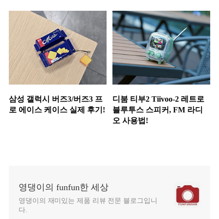
삼성 갤럭시 버즈3/버즈3 프
디붐 티부2 Tiivoo-2 레트로
로 에이스 케이스 실제 후기!
블루투스 스피커, FM 라디
오 사용법!
영댕이의 funfun한 세상
영댕이의 재미있는 제품 리뷰 전문 블로그입니
다.