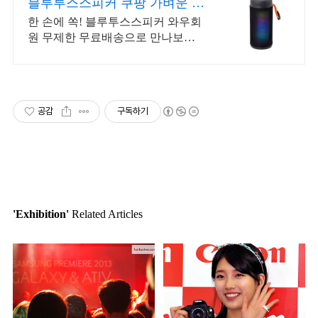
블루투스스피커 쿠팡 가벼운 야
외활동 필수템
한 손에 쏙! 블루투스스피커 와우회
원 무제한 무료배송으로 만나보세
요.
공감
구독하기
'Exhibition'
Related Articles