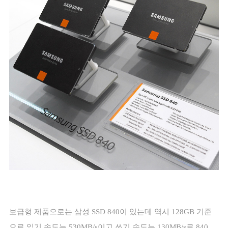
보급형 제품으로는 삼성
SSD 840
이 있는데 역시
128GB
기준
으로 읽기 속도는
530MB/s
이고 쓰기 속도는
130MB/s
로
840