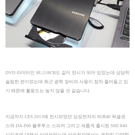
DVD
라이터인
SE-218CB
도 같이 전시가 되어 있었는데 상당히
슬림한 편이었는데 최근 광학 장비의 사용이 점차 줄어들고 있
기 때문에 활용도는 높지 않을 것 같습니다
.
지금까지
CES 2013
에 전시되었던 삼성전자의
SUR40
픽셀센
스와
DA-F60
블루투스 스피커 그리고 새롭게 출시된
SSD 840
시리즈에 대해서 살펴보았는데 삼성전자에서는 굉장히 다양한