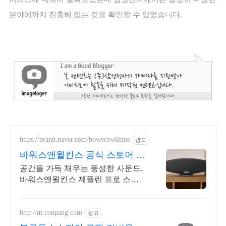
분야에까지 진출해 있는 것을 확인할 수 있었습니다
.
https://brand.naver.com/bowerswilkins
광고
바워스앤윌킨스 공식 스토어 하
이엔드 명품 오디오
공간을 가득 채우는 풍성한 사운드.
바워스앤윌킨스 제플린 프로 스피
커
http://m.coupang.com
광고