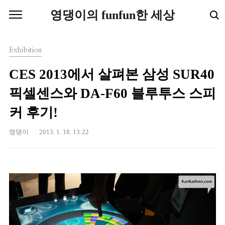
본문 바로가기
영댕이의 funfun한 세상
Exhibition
CES 2013에서 살펴본 삼성 SUR40
픽셀센스와 DA-F60 블루투스 스피
커 후기!
영댕이
2013. 1. 18. 13:22