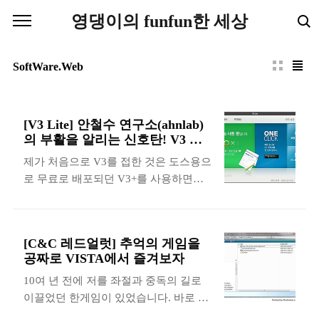
본문 바로가기
영댕이의 funfun한 세상
SoftWare.Web
[V3 Lite] 안철수 연구소(ahnlab)
의 부활을 알리는 신호탄! V3 라
이트
제가 처음으로 V3를 접한 것은 도스용으
로 무료로 배포되던 V3+를 사용하면서
부터입니다. 그 당시에는 모든 데이터를
5.25인치 디스켓으로 옮기던 때여서 한
친구의 컴퓨터에 바이러스가 있으면 스
[C&C 레드얼럿] 추억의 게임을
멀스멀 그 동내의 모든 컴퓨터로 바이러
공짜로 VISTA에서 즐겨보자
스가 옮아갔었는데 최신판 V3+ 하나면
10여 년 전에 저를 좌절과 중독의 길로
걱정이 없었던 기억이 납니다. 그 후에
이끌었던 한게임이 있었습니다. 바로 웨
cih라는 무시무시한 바이러스가 출몰해
스트우드(나중에 EA로 합병되었습니
서 저의 컴퓨터 메인보드의 CMOS를 박