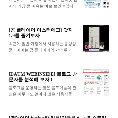
색사이트에서는 찾을 수 없는, 혹은 단번
물건으로 맞짱을 뜨시면 서도 소스가 어
계의 가장 큰 이슈는 바로 보안!!!입니다.
에 제가 찾고자 하는 자료들을 찾아주곤
디인지 항상 경악할 만한 가격으로 저의
제가 컴퓨터를 처음 시작했었던 10년 전
했습니다. 그리고 두 번째로 마음에 들었
머리를 마비시키십니다. 그러나 이 형님
만해도 컴퓨터 보안이라고 하면 그저 컴
던 것은 바로 저 심플한 첫 페이지 이었
은 미쿡에서 태평양을 건너야 하는 우
퓨터 바이러스만 생각을 했었습니다. 친
습니다. 지금은 한국에서 장사를 하기위
리..
[곰 플레이어 이스터에그] 닷지
구네 집에 하드카피를 갔다가 잘못 바이
해서 예전에 비해서 조금 복잡해 졌지만
1.9를 즐겨보자
러스라도 옮아오는 날이면 그 동안 모아
아직도 예전의 심플했던 디자인에서 크
최근에 일반 가정에서 사용하는 동영상
두었었던 자료들을 다 날리고 허탈한 심
게 변화되지는 않고 있습니다. 이렇게 구
플레이어는 곰 플레이어와 kmp 두 개로
정으로 우유를 거칠게 들이키던 제가 생
글을 좋아하던 저에게 국내의 포털사이
거의 양분화 되어 있다고 해도 과언이 아
각이 납니다. 그러나 최근에 이러한 컴퓨
트들의 복잡한 첫 페이지는 제게 조금 부
닙니다. 저는 이 두 개의 플레이어 모두
터의 보안에는 조금 변화가 생기게 되었
담스러웠습니다. 그래서 제 나름대로 광
를 사용하는데 곰 플레이어 같은 경우에
습니다. 그것은 바로 컴퓨터와 네트워크
고 제거 툴 같은 것을..
[DAUM WEBINSIDE] 블로그 방
는 일반적인 경우나 자막을 찾으려 할 때
의 발전으로 인해서 엄청난 양의 돈이 인
문자를 분석해 보자!!
이용을 하고 kmp 같은 경우에는 tp나
터넷을 통해서 돌아다니게 되면서 그 돈
블로그를 운영하는 많은 블로거들의 관
mkv 같은 파일들을 재생하기 위해서 사
을 노리는 크래커들이 많아지게 된 것입
심은 아무래도 얼마나 많은 사용자들이
용을 합니다. 사설이 길었네요. 오늘 알
니다. 그 시작은 백오리피스라는 프로그
블로그를 방문했는가? 일 것입니다. 사
아 볼 내용은 곰 플레이어에 포함되어 있
램들의 배포로 인해서 상대방의 정보를
실 가장 민감한 부분이지요. 그래서 왠만
는 이스터 에그에 대해서 알아보겠습니
캐내는데서 시작을 한 것 같습니다. 제
한 블로그들은 자체적으로 방문자를 카
다. 이스터 에그란 개발자들이 재미를 위
친구 넘도 학교에서..