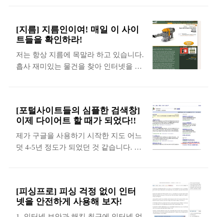
다.)의 C&C 레드얼럿이라는 게임이었습
살내었던 때도 있었고 무시무시한 웜바
니다. 그러나 그당시 전의 컴퓨터는 공포
이러스가 출몰해서 우리나라의 인터넷
[지름] 지름인이여! 매일 이 사이
의 486dx 66이어서 C&C 레드얼럿을 간
기간망을 마비 시켰던 1.25 인터넷 대란
트들을 확인하라!
신히 돌릴 수 있을 정도여서 레드얼럿의
등이 있었습니다. 최근에는 이렇게 인터
저는 항상 지름에 목말라 하고 있습니다.
백미인 무한 맘모스 탱크를 뽑을 수는 없
넷의 발달로 인해서 한 컴퓨터에의 장애
흡사 재미있는 물건을 찾아 인터넷을 떠
었습니다. 그래서 때 마침 펜티엄 100을
가 그 컴퓨터에 그치지 않고 인터넷에 연
돌아다니는 한 마리의 승냥이 라고 할 수
구입했던 친구네 집에 가서 게임을 하곤
결된 모든 컴퓨터에까지 영향을 미치게
있습니다. 인터넷에는 정말 수만 개의 지
했습니다. 그 후에 저도 mmx166을 구입
되었습니다. 이제는 개인보안이라는 부
름 사이트들이 존재하고 저 마다 자신을
해서 최적하게 게임을 하곤 했는데 그 정
분은 더 중요하게 되었고..
[포털사이트들의 심플한 검색창]
구입해 달라고 안달이 나 있는 상태입니
도의 완성도 있는 전략시뮬레이션은 거
이제 다이어트 할 때가 되었다!!
다. 물론 거듭되는 지름 끝에 저의 마음
의 최초여서 굉장히 재미있게 했던 기억
제가 구글을 사용하기 시작한 지도 어느
의 여유는 커져만 가지만 저의 지갑은 머
이 있습니다. 이렇게 아련한 추억으로 제
덧 4-5년 정도가 되었던 것 같습니다. 구
다들 말 안 해도 아실만한 상태입니다.
마음속에 자리 잡고 있던 C&C 레드얼럿
글을 처음 사용하게 된 계기는 아무래도
그러나 지름 고행의 길을 멈출 수는 없는
을 VISTA에서 무료로 할 수 있는 방법이
광범위한 검색결과 때문이었습니다. 예
일! 이제 본격적으로 저 멀리 미쿡이라
있어서 이렇게 소개합니다. http..
전 학교에 다닐 때만 하여도 영문으로 되
는 나라에는 www.woot.com 이라는 형님
[피싱프로] 피싱 걱정 없이 인터
어 있는 전문자료들이 필요한 경우가 많
이 계셨습니다. 이 형님은 전 세계를 돌
넷을 안전하게 사용해 보자!
았는데 희한하게도 구글에서는 다른 검
며 맞짱을 뜨신 분인데 매일 매일 다른
1. 인터넷 보안과 해킹 최근에 인터넷 업